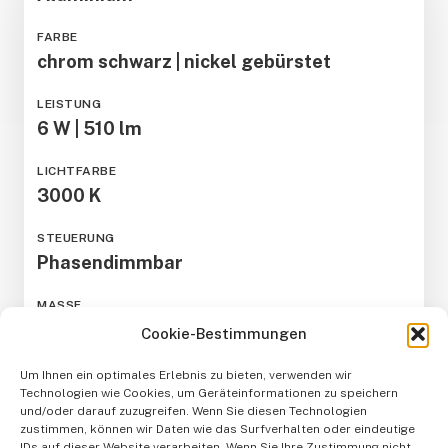
FARBE
chrom schwarz | nickel gebürstet
LEISTUNG
6 W | 510 lm
LICHTFARBE
3000 K
STEUERUNG
Phasendimmbar
MASSE
D: 80 H: 133
Cookie-Bestimmungen
IP SCHUTZ
Um Ihnen ein optimales Erlebnis zu bieten, verwenden wir
Technologien wie Cookies, um Geräteinformationen zu speichern
IP20
und/oder darauf zuzugreifen. Wenn Sie diesen Technologien
zustimmen, können wir Daten wie das Surfverhalten oder eindeutige
IDs auf dieser Website verarbeiten. Wenn Sie Ihre Zustimmung nicht