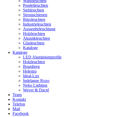
Wandleuchten
Pendelleuchten
Stehleuchten
Stromschienen
Büroleuchten
Industrieleuchten
Aussenbeleuchtung
Holzleuchten
Akustikleuchten
Glasleuchten
Kataloge
Kataloge
LED Aluminiumprofile
Holzleuchten
Brumberg
Helestra
Ideal-Lux
Indelague Roxo
Neko Lighting
Wever & Ducré
Team
Kontakt
Telefon
Mail
Facebook