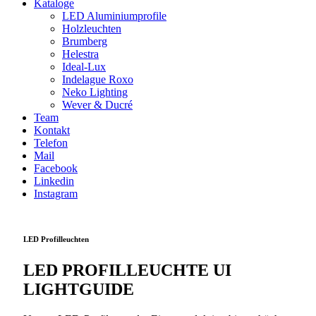
Kataloge
LED Aluminiumprofile
Holzleuchten
Brumberg
Helestra
Ideal-Lux
Indelague Roxo
Neko Lighting
Wever & Ducré
Team
Kontakt
Telefon
Mail
Facebook
Linkedin
Instagram
LED Profilleuchten
LED PROFILLEUCHTE UI
LIGHTGUIDE