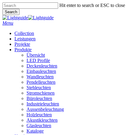
Skip
Hit enter to search or ESC to close
to
Search
main
Close
content
Search
Menu
Collection
Leistungen
Projekte
Produkte
Übersicht
LED Profile
Deckenleuchten
Einbauleuchten
Wandleuchten
Pendelleuchten
Stehleuchten
Stromschienen
Büroleuchten
Industrieleuchten
Aussenbeleuchtung
Holzleuchten
Akustikleuchten
Glasleuchten
Kataloge