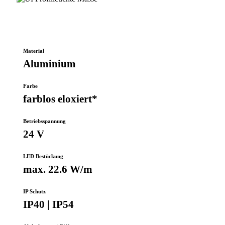
06-
Zubehör-
UI-
Wohnbereich-
UI-
Masse
WEB
WEB
Material
Aluminium
Farbe
farblos eloxiert*
Betriebsspannung
24 V
LED Bestückung
max. 22.6 W/m
IP Schutz
IP40 | IP54