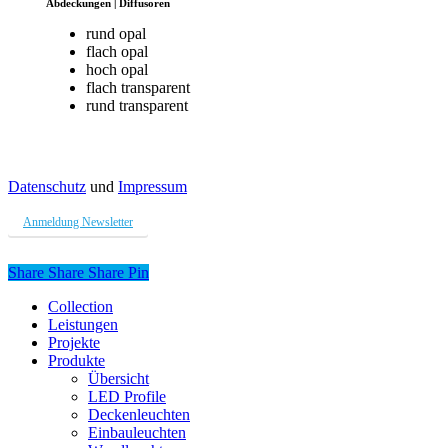
Abdeckungen | Diffusoren
rund opal
flach opal
hoch opal
flach transparent
rund transparent
Datenschutz
und
Impressum
Anmeldung Newsletter
Share
Share
Share
Share
Pin
Close
Collection
Menu
Leistungen
Projekte
Produkte
Übersicht
LED Profile
Deckenleuchten
Einbauleuchten