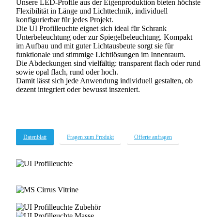
Unsere LED-Profile aus der Eigenproduktion bieten höchste
Flexibilität in Länge und Lichttechnik, individuell
konfigurierbar für jedes Projekt.
Die UI Profilleuchte eignet sich ideal für Schrank
Unterbeleuchtung oder zur Spiegelbeleuchtung. Kompakt
im Aufbau und mit guter Lichtausbeute sorgt sie für
funktionale und stimmige Lichtlösungen im Innenraum.
Die Abdeckungen sind vielfältig: transparent flach oder rund
sowie opal flach, rund oder hoch.
Damit lässt sich jede Anwendung individuell gestalten, ob
dezent integriert oder bewusst inszeniert.
Datenblatt
Fragen zum Produkt
Offerte anfragen
UI-
Profil
efh-
hodel-
efh-
zell-
hodel-
MS
012
zell-
Cirrus
Privatwohnung-
030
Vitrine
Obi-
Profil-