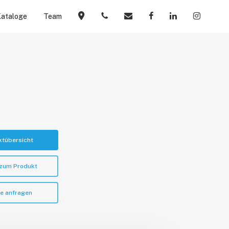
Menu
ataloge
Team
Kontakt
Telefon
Mail
Facebook
Linkedin
Instagr
ktübersicht
 zum Produkt
te anfragen