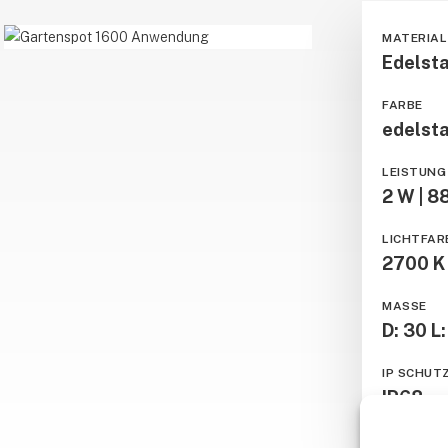
MATERIAL
Gartenspot
Edelst
1600
FARBE
Anwendung
edelst
LEISTUNG
2 W | 8
LICHTFAR
2700 K 
MASSE
D: 30 L
IP SCHUT
IP68