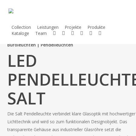
Skip
to
main
content
Collection
Leistungen
Projekte
Produkte
Kataloge
Team
Kontakt
Telefon
Mail
Facebook
Linkedin
Instagram
Büroleuchten | Pendelleuchten
LED
PENDELLEUCHT
SALT
Die Salt Pendelleuchte verbindet klare Glasoptik mit hochwertiger
Lichttechnik und wird so zum funktionalen Designobjekt. Das
transparente Gehäuse aus industrieller Glasröhre setzt die