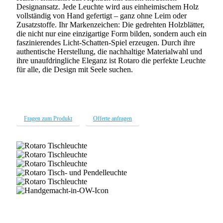
Designansatz. Jede Leuchte wird aus einheimischem Holz
vollständig von Hand gefertigt – ganz ohne Leim oder
Zusatzstoffe. Ihr Markenzeichen: Die gedrehten Holzblätter,
die nicht nur eine einzigartige Form bilden, sondern auch ein
faszinierendes Licht-Schatten-Spiel erzeugen. Durch ihre
authentische Herstellung, die nachhaltige Materialwahl und
ihre unaufdringliche Eleganz ist Rotaro die perfekte Leuchte
für alle, die Design mit Seele suchen.
Fragen zum Produkt
Offerte anfragen
Holzleuchte-
David-
Holzleuchte-
IMG_2353-
David-
Holzleuchte-
WEB
IMG_2380-
David-
Holzleuchte-
WEB
IMG_0401-
David-
Beitragbild-
WEB
IMG_2490-
Holzleuchte-
Handgemacht-
WEB
David-
in-
Tisch
OW-