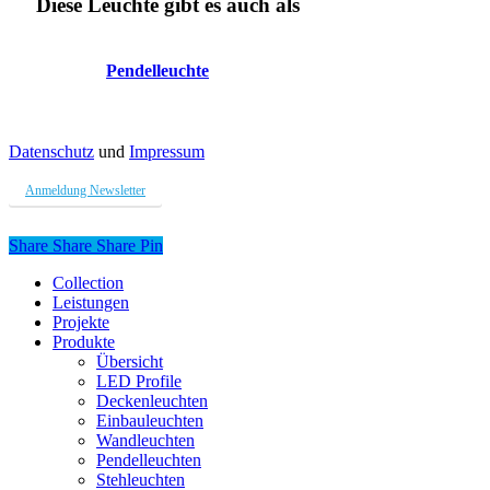
Diese Leuchte gibt es auch als
Pendelleuchte
Datenschutz
und
Impressum
Anmeldung Newsletter
Share
Share
Share
Share
Pin
Close
Collection
Menu
Leistungen
Projekte
Produkte
Übersicht
LED Profile
Deckenleuchten
Einbauleuchten
Wandleuchten
Pendelleuchten
Stehleuchten