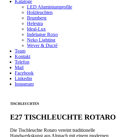
Kataloge
LED Aluminiumprofile
Holzleuchten
Brumberg
Helestra
Ideal-Lux
Indelague Roxo
Neko Lighting
Wever & Ducré
Team
Kontakt
Telefon
Mail
Facebook
Linkedin
Instagram
TISCHLEUCHTEN
E27 TISCHLEUCHTE ROTARO
Die Tischleuchte Rotaro vereint traditionelle
Handwerkskunst aus Alpnach mit einem modernen