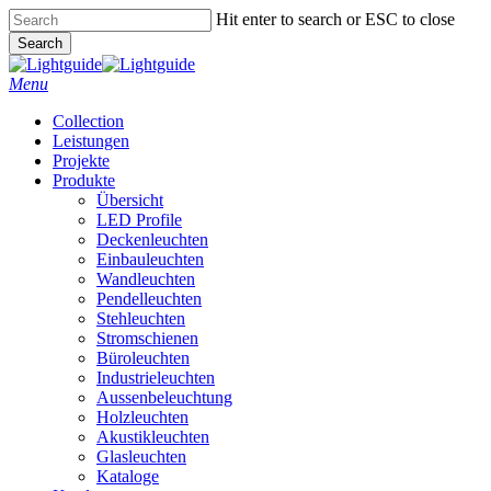
Skip
Hit enter to search or ESC to close
to
Search
main
Close
content
Search
Menu
Collection
Leistungen
Projekte
Produkte
Übersicht
LED Profile
Deckenleuchten
Einbauleuchten
Wandleuchten
Pendelleuchten
Stehleuchten
Stromschienen
Büroleuchten
Industrieleuchten
Aussenbeleuchtung
Holzleuchten
Akustikleuchten
Glasleuchten
Kataloge