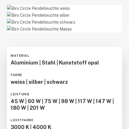
Biro
Circle
Biro
Pendelleuchte
Circle
Biro
weiss
Pendelleuchte
Circle
Biro
silber
Pendelleuchte
Circle
schwarz
Pendelleuchte
MATERIAL
Masse
Aluminium | Stahl | Kunststoff opal
FARBE
weiss | silber | schwarz
LEISTUNG
45 W | 60 W | 75 W | 98 W | 117 W | 147 W |
180 W | 201 W
LICHTFARBE
3000 K | 4000 K