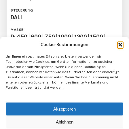
STEUERUNG
DALI
MASSE
D: 450 | 600 | 750 | 1000 | 1200 | 1500 |
1800 | 2000
Cookie-Bestimmungen
IP SCHUTZ
Um Ihnen ein optimales Erlebnis zu bieten, verwenden wir
Technologien wie Cookies, um Geräteinformationen zu speichern
IP20
und/oder darauf zuzugreifen. Wenn Sie diesen Technologien
zustimmen, können wir Daten wie das Surfverhalten oder eindeutige
IDs auf dieser Website verarbeiten. Wenn Sie Ihre Zustimmung nicht
erteilen oder zurückziehen, können bestimmte Merkmale und
Funktionen beeinträchtigt werden.
Akzeptieren
Anmeldung Newsletter
Ablehnen