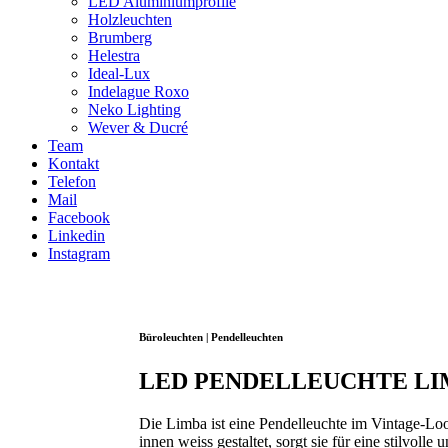
LED Aluminiumprofile
Holzleuchten
Brumberg
Helestra
Ideal-Lux
Indelague Roxo
Neko Lighting
Wever & Ducré
Team
Kontakt
Telefon
Mail
Facebook
Linkedin
Instagram
Büroleuchten | Pendelleuchten
LED PENDELLEUCHTE L
Die Limba ist eine Pendelleuchte im Vintage-Lo
innen weiss gestaltet, sorgt sie für eine stilvo