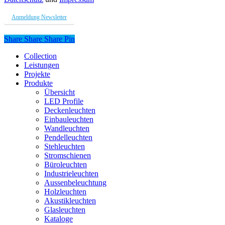
Anmeldung Newsletter
Share
Share
Share
Share
Pin
Close
Collection
Menu
Leistungen
Projekte
Produkte
Übersicht
LED Profile
Deckenleuchten
Einbauleuchten
Wandleuchten
Pendelleuchten
Stehleuchten
Stromschienen
Büroleuchten
Industrieleuchten
Aussenbeleuchtung
Holzleuchten
Akustikleuchten
Glasleuchten
Kataloge