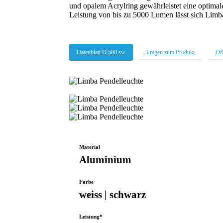
und opalem Acrylring gewährleistet eine optimal
Leistung von bis zu 5000 Lumen lässt sich Limba
Datenblatt D 500 sw
Fragen zum Produkt
Off
Limba
Pendelleuchte
Lightguide-
25-
Limba
Büro-
Pendelleuchte
Limba
WEB
Pendelleuchte
Limba
Pendelleuchte
Material
Aluminium
Farbe
weiss | schwarz
Leistung*