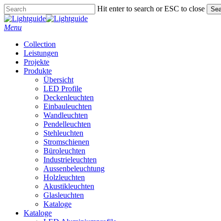
Skip
Hit enter to search or ESC to close
Sea
to
Close
main
Search
Menu
content
Collection
Leistungen
Projekte
Produkte
Übersicht
LED Profile
Deckenleuchten
Einbauleuchten
Wandleuchten
Pendelleuchten
Stehleuchten
Stromschienen
Büroleuchten
Industrieleuchten
Aussenbeleuchtung
Holzleuchten
Akustikleuchten
Glasleuchten
Kataloge
Kataloge