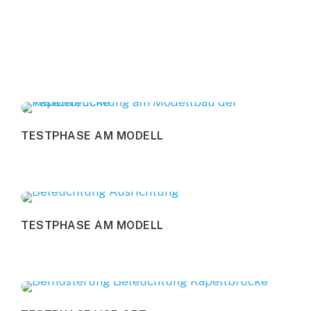
T
E
S
T
P
H
A
S
E
A
M
M
O
D
E
L
L
T
E
S
T
P
H
A
S
E
A
M
M
O
D
E
L
L