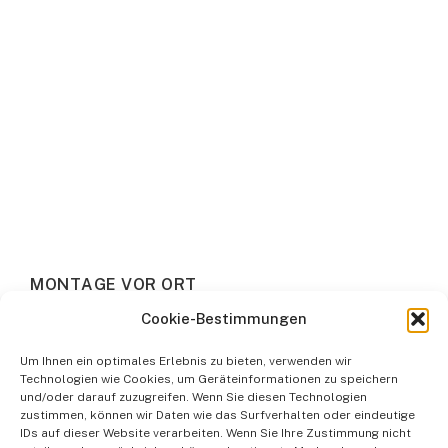
M
O
N
T
A
G
E
V
O
R
O
R
T
Cookie-Bestimmungen
Um Ihnen ein optimales Erlebnis zu bieten, verwenden wir
Technologien wie Cookies, um Geräteinformationen zu speichern
und/oder darauf zuzugreifen. Wenn Sie diesen Technologien
zustimmen, können wir Daten wie das Surfverhalten oder eindeutige
IDs auf dieser Website verarbeiten. Wenn Sie Ihre Zustimmung nicht