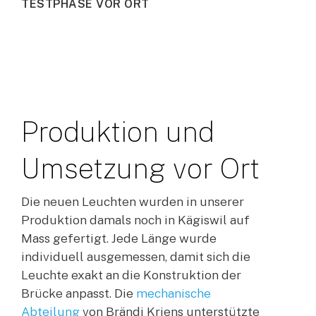
T
E
S
T
P
H
A
S
E
V
O
R
O
R
T
Produktion
und
Umsetzung
vor
Ort
Die neuen Leuchten wurden in unserer
Produktion damals noch in Kägiswil auf
Mass gefertigt. Jede Länge wurde
individuell ausgemessen, damit sich die
Leuchte exakt an die Konstruktion der
Brücke anpasst. Die
mechanische
Abteilung
von Brändi Kriens unterstützte