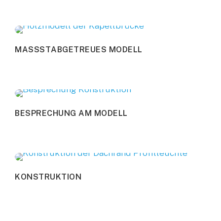
M
A
S
S
S
T
A
B
G
E
T
R
E
U
E
S
M
O
D
E
L
L
B
E
S
P
R
E
C
H
U
N
G
A
M
M
O
D
E
L
L
K
O
N
S
T
R
U
K
T
I
O
N