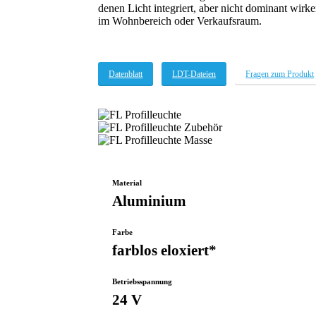
denen Licht integriert, aber nicht dominant wirke
im Wohnbereich oder Verkaufsraum.
Datenblatt
LDT-Dateien
Fragen zum Produkt
FL-
Profil-
Profil-
2024
Zubehör-
FL-
FL-
Masse
WEB
Material
Aluminium
Farbe
farblos eloxiert*
Betriebsspannung
24 V