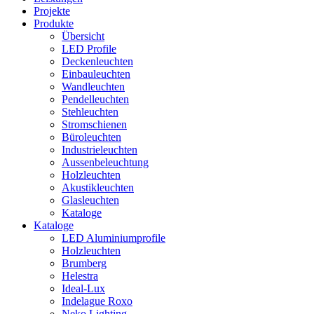
Projekte
Produkte
Übersicht
LED Profile
Deckenleuchten
Einbauleuchten
Wandleuchten
Pendelleuchten
Stehleuchten
Stromschienen
Büroleuchten
Industrieleuchten
Aussenbeleuchtung
Holzleuchten
Akustikleuchten
Glasleuchten
Kataloge
Kataloge
LED Aluminiumprofile
Holzleuchten
Brumberg
Helestra
Ideal-Lux
Indelague Roxo
Neko Lighting