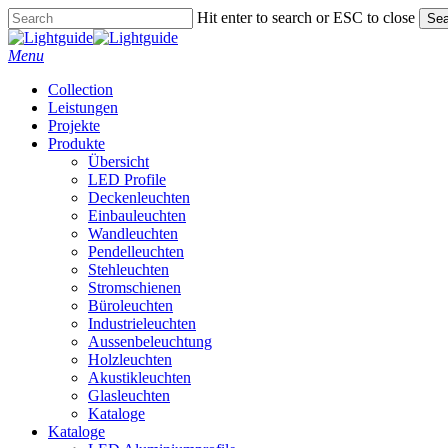
Skip
Hit enter to search or ESC to close
Sea
to
Close
main
Search
Menu
content
Collection
Leistungen
Projekte
Produkte
Übersicht
LED Profile
Deckenleuchten
Einbauleuchten
Wandleuchten
Pendelleuchten
Stehleuchten
Stromschienen
Büroleuchten
Industrieleuchten
Aussenbeleuchtung
Holzleuchten
Akustikleuchten
Glasleuchten
Kataloge
Kataloge