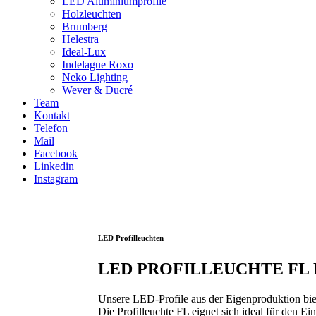
LED Aluminiumprofile
Holzleuchten
Brumberg
Helestra
Ideal-Lux
Indelague Roxo
Neko Lighting
Wever & Ducré
Team
Kontakt
Telefon
Mail
Facebook
Linkedin
Instagram
LED Profilleuchten
LED PROFILLEUCHTE FL
Unsere LED-Profile aus der Eigenproduktion biete
Die Profilleuchte FL eignet sich ideal für den E