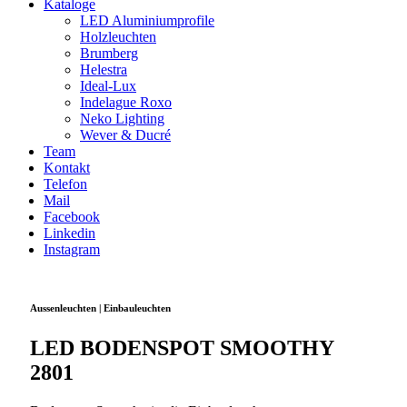
Kataloge
LED Aluminiumprofile
Holzleuchten
Brumberg
Helestra
Ideal-Lux
Indelague Roxo
Neko Lighting
Wever & Ducré
Team
Kontakt
Telefon
Mail
Facebook
Linkedin
Instagram
Aussenleuchten | Einbauleuchten
LED BODENSPOT SMOOTHY
2801