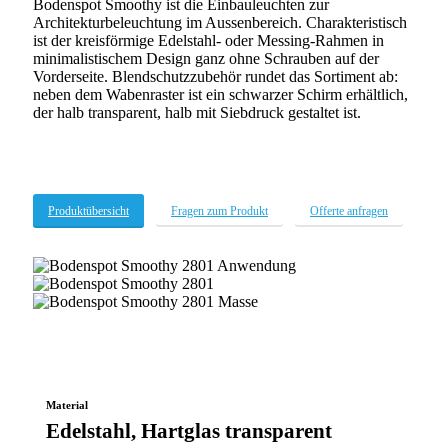
Bodenspot Smoothy ist die Einbauleuchten zur
Architekturbeleuchtung im Aussenbereich. Charakteristisch
ist der kreisförmige Edelstahl- oder Messing-Rahmen in
minimalistischem Design ganz ohne Schrauben auf der
Vorderseite. Blendschutzzubehör rundet das Sortiment ab:
neben dem Wabenraster ist ein schwarzer Schirm erhältlich,
der halb transparent, halb mit Siebdruck gestaltet ist.
Produktübersicht
Fragen zum Produkt
Offerte anfragen
Boden
2801_Smoothy-
Boden
Anwendung
2801_Smoothy-
Boden
Beitragsbild1
2801_Smoothy-
Masse
Material
Edelstahl, Hartglas transparent