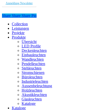
Anmeldung Newsletter
Share
Share
Share
Share
Pin
Close
Collection
Menu
Leistungen
Projekte
Produkte
Übersicht
LED Profile
Deckenleuchten
Einbauleuchten
Wandleuchten
Pendelleuchten
Stehleuchten
Stromschienen
Büroleuchten
Industrieleuchten
Aussenbeleuchtung
Holzleuchten
Akustikleuchten
Glasleuchten
Kataloge
Kataloge