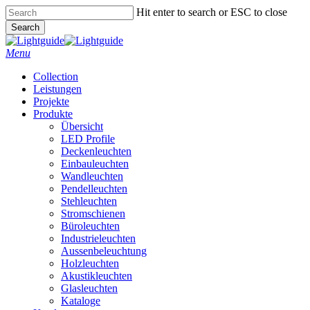
Skip
Hit enter to search or ESC to close
to
Search
main
Close
content
Search
Menu
Collection
Leistungen
Projekte
Produkte
Übersicht
LED Profile
Deckenleuchten
Einbauleuchten
Wandleuchten
Pendelleuchten
Stehleuchten
Stromschienen
Büroleuchten
Industrieleuchten
Aussenbeleuchtung
Holzleuchten
Akustikleuchten
Glasleuchten
Kataloge