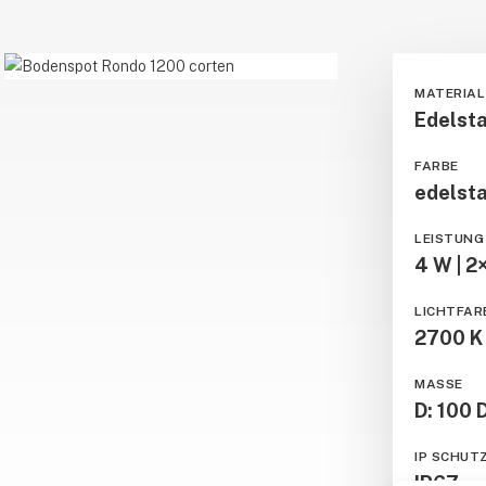
Boden
MATERIAL
1200_Rondo_Beitragsbild3
Edelsta
FARBE
edelsta
LEISTUNG
4 W | 2
LICHTFAR
2700 K 
MASSE
D: 100 
IP SCHUT
IP67