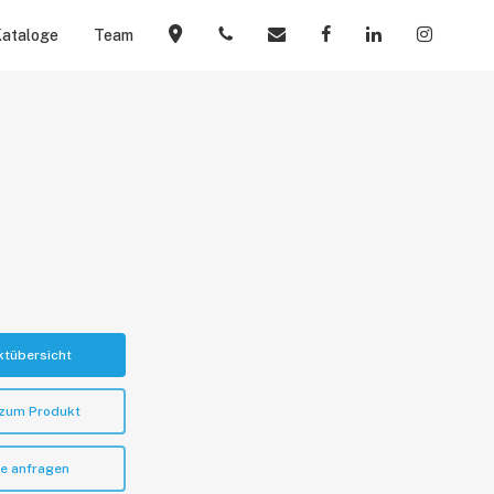
Menu
ataloge
Team
Kontakt
Telefon
Mail
Facebook
Linkedin
Instagr
ktübersicht
 zum Produkt
te anfragen