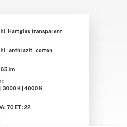
hl, Hartglas transparent
hl | anthrazit | corten
×65 lm
BE
| 3000 K | 4000 K
DA: 70 ET: 22
Z