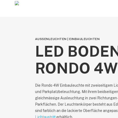
Skip
to
main
content
AUSSENLEUCHTEN | EINBAULEUCHTEN
LED BODE
RONDO 4W
Die Rondo 4W Einbauleuchte mit zweiseitigem Lich
und Parkplatzbeleuchtung. Mit ihrem beidseitigen 
gleichmässige Ausleuchtung in zwei Richtungen –
Parkflächen. Der Leuchtenkörper besteht aus Ede
sind farblich an die lackierte Oberfläche angepas
Lichtaustritt
erhältlich.