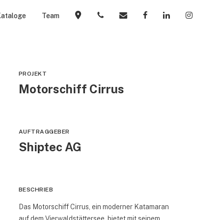
Menu
ataloge
Team
Kontakt
Telefon
Mail
Facebook
Linkedin
Instagr
PROJEKT
Motorschiff Cirrus
AUFTRAGGEBER
Shiptec AG
BESCHRIEB
Das Motorschiff Cirrus, ein moderner Katamaran
auf dem Vierwaldstättersee, bietet mit seinem