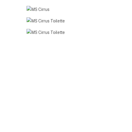
MS
Küche
Cirrus
MS-
Vitrine
Cirrus-
MS
15-
Cirrus
WEB
MS
Cirrus
MS
Toilette
Cirrus
Toilette