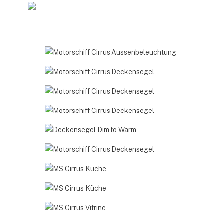
Skip
to
main
content
Motorschiff
Cirrus
Motorschiff
Aussenbeleuchtung
Cirrus
Motorschiff
Deckensegel
Cirrus
Motorschiff
Deckensegel
Cirrus
Deckensegel
Deckensegel
Dim
Motorschiff
to
Cirrus
Warm
MS
Deckensegel
Cirrus
MS
Küche
Cirrus