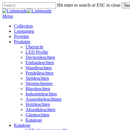
Skip
Hit enter to search or ESC to close
Sea
to
Close
main
Search
Menu
content
Collection
Leistungen
Projekte
Produkte
Übersicht
LED Profile
Deckenleuchten
Einbauleuchten
Wandleuchten
Pendelleuchten
Stehleuchten
Stromschienen
Büroleuchten
Industrieleuchten
Aussenbeleuchtung
Holzleuchten
Akustikleuchten
Glasleuchten
Kataloge
Kataloge