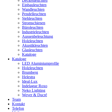
Deckenleuchten
Einbauleuchten
Wandleuchten
Pendelleuchten
Stehleuchten
Stromschienen
Büroleuchten
Industrieleuchten
Aussenbeleuchtung
Holzleuchten
Akustikleuchten
Glasleuchten
Kataloge
Kataloge
LED Aluminiumprofile
Holzleuchten
Brumberg
Helestra
Ideal-Lux
Indelague Roxo
Neko Lighting
Wever & Ducré
Team
Kontakt
Telefon