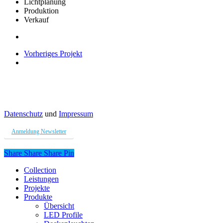
Lichtplanung
Produktion
Verkauf
Vorheriges Projekt
Datenschutz
und
Impressum
Anmeldung Newsletter
Share
Share
Share
Share
Pin
Close
Collection
Menu
Leistungen
Projekte
Produkte
Übersicht
LED Profile