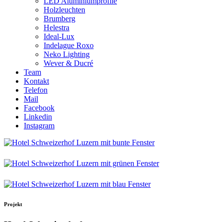
LED Aluminiumprofile
Holzleuchten
Brumberg
Helestra
Ideal-Lux
Indelague Roxo
Neko Lighting
Wever & Ducré
Team
Kontakt
Telefon
Mail
Facebook
Linkedin
Instagram
Projekt